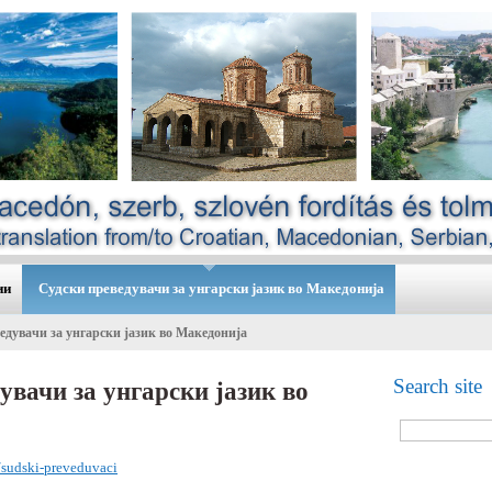
ии
Судски преведувачи за унгарски јазик во Македонија
едувачи за унгарски јазик во Македонија
Search site
увачи за унгарски јазик во
/sudski-preveduvaci