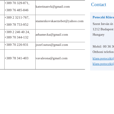
+389 70 329-871,
Contact
katerinanvk@gmail.com
+389 76 485-846
Potoczki Klár
+389 2 3211-767,
stamenkovskaerzebet@yahoo.com
Szent István út 
+389 78 753-952
1212 Budapest
+389 2 246 40 24,
arhamecka@gmail.com
Hungary
+389 70 344-132
+389 70 226-931
jozef.sutus@gmail.com
Mobil: 00 36 3
Otthoni telefo
+389 78 341-403
vavaleona@gmail.com
klara.potoczki
klara.potoczk