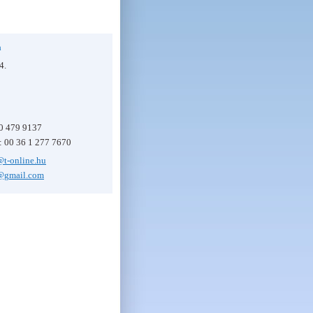
a
4.
0 479 9137
n: 00 36 1 277 7670
@t-online.hu
i@gmail.com