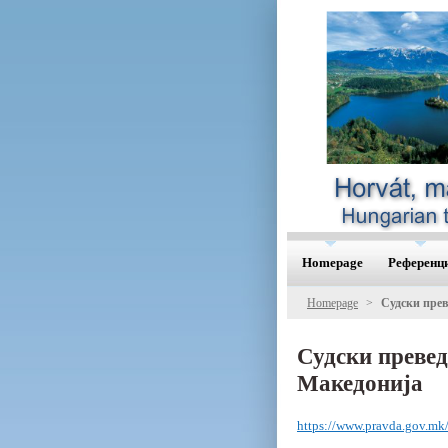
Homepage
Референц
Homepage
>
Судски прев
Судски превед
Македонија
https://www.pravda.gov.mk