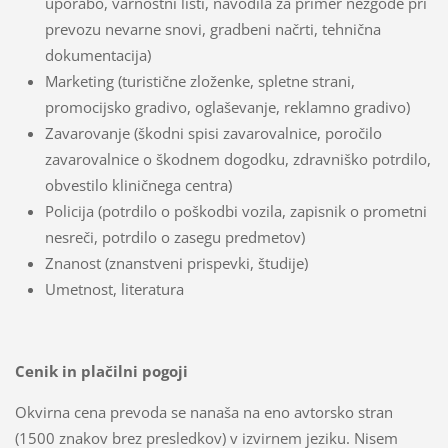
uporabo, varnostni listi, navodila za primer nezgode pri
prevozu nevarne snovi, gradbeni načrti, tehnična
dokumentacija)
Marketing (turistične zloženke, spletne strani,
promocijsko gradivo, oglaševanje, reklamno gradivo)
Zavarovanje (škodni spisi zavarovalnice, poročilo
zavarovalnice o škodnem dogodku, zdravniško potrdilo,
obvestilo kliničnega centra)
Policija (potrdilo o poškodbi vozila, zapisnik o prometni
nesreči, potrdilo o zasegu predmetov)
Znanost (znanstveni prispevki, študije)
Umetnost, literatura
Cenik in plačilni pogoji
Okvirna cena prevoda se nanaša na eno avtorsko stran
(1500 znakov brez presledkov) v izvirnem jeziku. Nisem