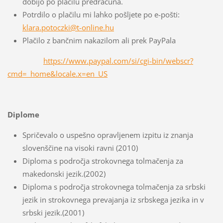
dobijo po plačilu predračuna.
Potrdilo o plačilu mi lahko pošljete po e-pošti:
klara.potoczki@t-online.hu
Plačilo z bančnim nakazilom ali prek PayPala
https://www.paypal.com/si/cgi-bin/webscr?
cmd=_home&locale.x=en_US
Diplome
Spričevalo o uspešno opravljenem izpitu iz znanja
slovenščine na visoki ravni (2010)
Diploma s področja strokovnega tolmačenja za
makedonski jezik.(2002)
Diploma s področja strokovnega tolmačenja za srbski
jezik in strokovnega prevajanja iz srbskega jezika in v
srbski jezik.(2001)