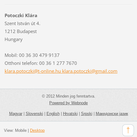
Potoczki Klára
Szent István út 4.
1212 Budapest
Hungary
Mobil: 00 36 30 479 9137
Otthoni telefon: 00 36 1 277 7670
klara.potoczki@t-online.hu klara.potoczki@gmail.com
© 2012 Minden jog fenntartva.
Powered by Webnode
Magyar
|
Slovenski
|
English
|
Hrvatski
|
Srpski
|
Македонски јазик
View:
Mobile
|
Desktop