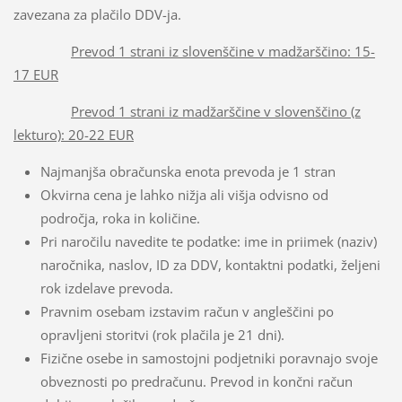
zavezana za plačilo DDV-ja.
Prevod 1 strani iz slovenščine v madžarščino: 15-
17 EUR
Prevod 1 strani iz madžarščine v slovenščino (z
lekturo): 20-22 EUR
Najmanjša obračunska enota prevoda je 1 stran
Okvirna cena je lahko nižja ali višja odvisno od
področja, roka in količine.
Pri naročilu navedite te podatke: ime in priimek (naziv)
naročnika, naslov, ID za DDV, kontaktni podatki, željeni
rok izdelave prevoda.
Pravnim osebam izstavim račun v angleščini po
opravljeni storitvi (rok plačila je 21 dni).
Fizične osebe in samostojni podjetniki poravnajo svoje
obveznosti po predračunu. Prevod in končni račun