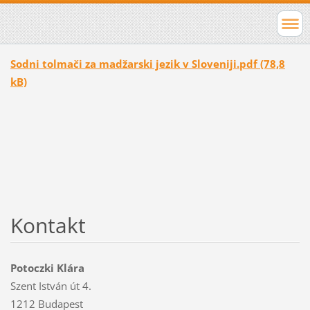
Sodni tolmači za madžarski jezik v Sloveniji.pdf (78,8
kB)
Kontakt
Potoczki Klára
Szent István út 4.
1212 Budapest