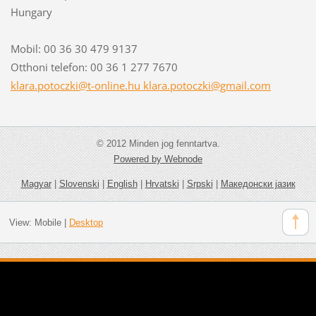
Hungary
Mobil: 00 36 30 479 9137
Otthoni telefon: 00 36 1 277 7670
klara.potoczki@t-online.hu klara.potoczki@gmail.com
© 2012 Minden jog fenntartva.
Powered by Webnode
Magyar
|
Slovenski
|
English
|
Hrvatski
|
Srpski
|
Македонски јазик
View:
Mobile
|
Desktop